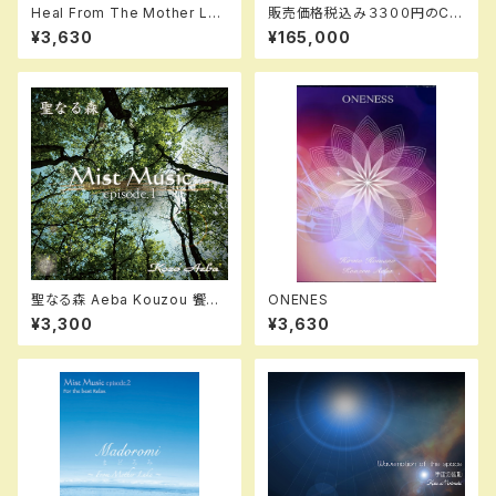
Heal From The Mother Lak
販売価格税込み３３００円のCD
e
を同一商品１ケース 「宇宙の
¥3,630
¥165,000
波動」「清音」「目醒」
聖なる森 Aeba Kouzou 饗場
ONENES
公三
¥3,300
¥3,630