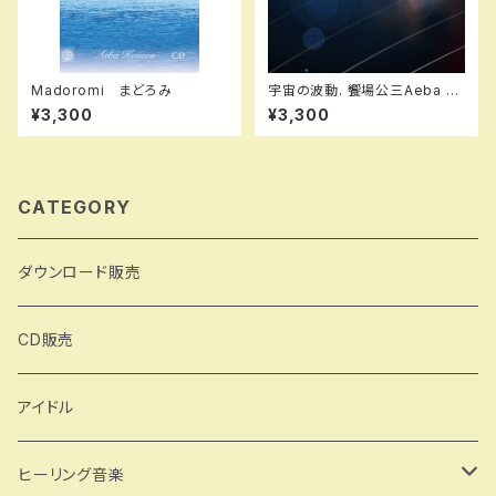
Madoromi まどろみ
宇宙の波動. 饗場公三Aeba K
ouzou
¥3,300
¥3,300
CATEGORY
ダウンロード販売
CD販売
アイドル
ヒーリング音楽