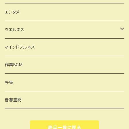
森林浴
エンタメ
森の中で深呼吸
自然音 鳥 小川 雨 森
ウエルネス
月の波動
ヨガ
マインドフルネス
気を集める
作業BGM
シャバ―サナ
呼吸
合掌行気
音響空間
商品一覧に戻る