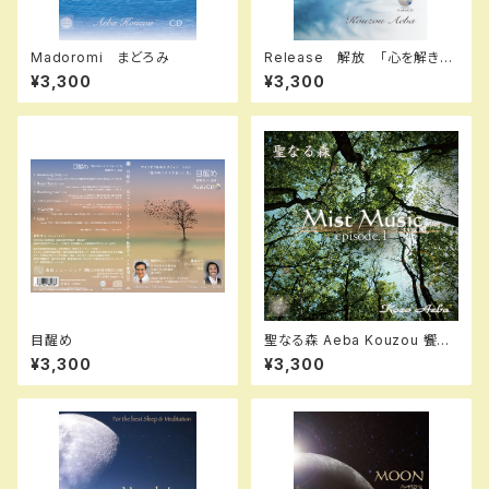
Madoromi まどろみ
Release 解放 「心を解き放
つ」
¥3,300
¥3,300
目醒め
聖なる森 Aeba Kouzou 饗場
公三
¥3,300
¥3,300