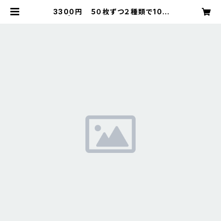
3300円 ５０枚ずつ２種類で100
枚 | 饗場公三 seionmusic清音
ミュージック aebakouzou