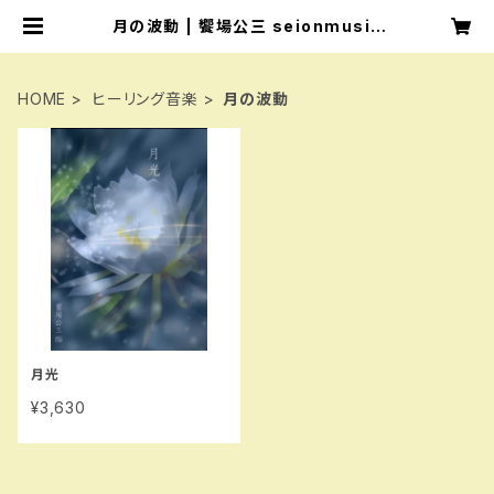
月の波動 | 饗場公三 seionmusic
清音ミュージック aebakouzou
HOME
ヒーリング音楽
月の波動
月光
¥3,630