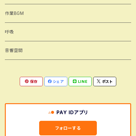
気を集める
作業BGM
シャバ―サナ
呼吸
合掌行気
音響空間
保存
シェア
LINE
ポスト
PAY IDアプリ
フォローする