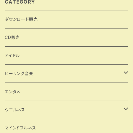
CATEGORY
ダウンロード販売
CD販売
アイドル
ヒーリング音楽
森林浴
エンタメ
森の中で深呼吸
自然音 鳥 小川 雨 森
ウエルネス
月の波動
ヨガ
マインドフルネス