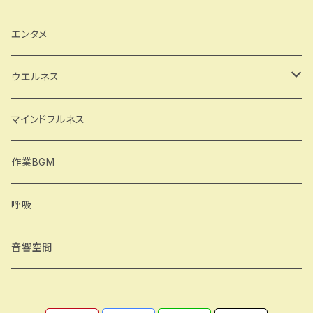
森林浴
エンタメ
森の中で深呼吸
自然音 鳥 小川 雨 森
ウエルネス
月の波動
ヨガ
マインドフルネス
気を集める
作業BGM
シャバ―サナ
呼吸
合掌行気
音響空間