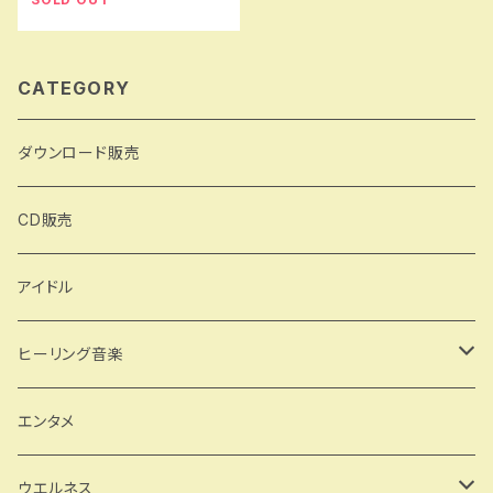
CATEGORY
ダウンロード販売
CD販売
アイドル
ヒーリング音楽
森林浴
エンタメ
森の中で深呼吸
自然音 鳥 小川 雨 森
ウエルネス