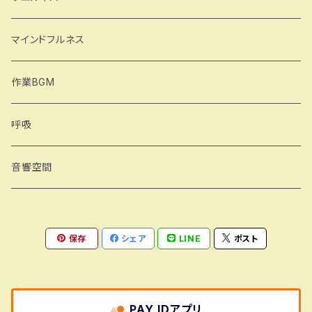
月の波動
ヨガ
マインドフルネス
気を集める
作業BGM
シャバ―サナ
呼吸
合掌行気
音響空間
保存
シェア
LINE
ポスト
PAY IDアプリ