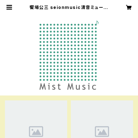
饗場公三 seionmusic清音ミュージ
ック aebakouzou