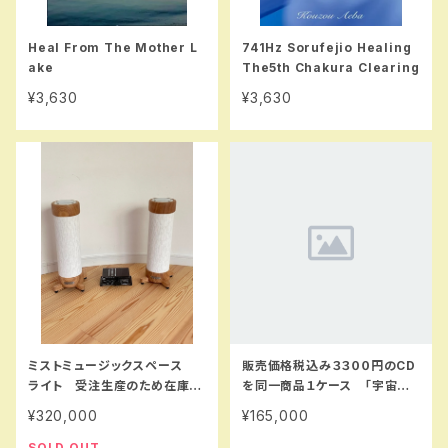
Heal From The Mother L
741Hz Sorufejio Healing
ake
The5th Chakura Clearing
¥3,630
¥3,630
ミストミュージックスペース
販売価格税込み３３００円のCD
ライト 受注生産のため在庫は
を同一商品１ケース 「宇宙の
０になっています。
波動」「清音」「目醒」
¥320,000
¥165,000
SOLD OUT